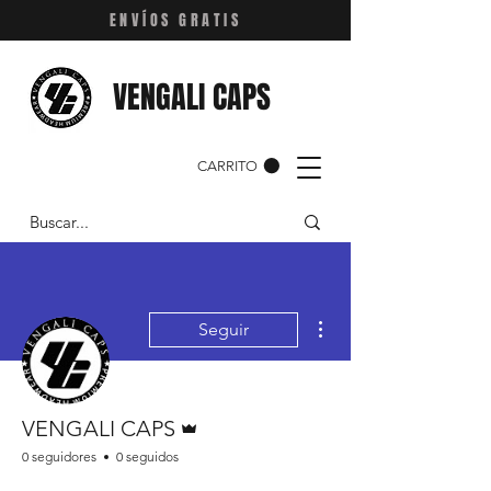
ENVÍOS GRATIS
VENGALI CAPS
CARRITO
Más acciones
Seguir
Administrador
VENGALI CAPS
0 seguidores
0 seguidos